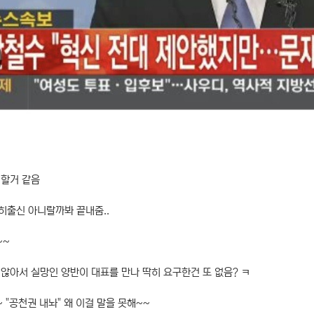
 할거 같음
히출신 아니랄까봐 끝내줌..
~~
않아서 실망인 양반이 대표를 만나 딱히 요구한건 또 없음? ㅋ
 "공천권 내놔" 왜 이걸 말을 못해~~