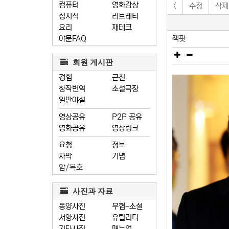
컴퓨터
영화감상
<
수정
삭제
성지식
러브레터
요리
재테크
야문FAQ
잭팟
회원 게시판
경험
근친
창작번역
소설극장
일반야설
영상공유
P2P 공유
영화공유
영상링크
요청
정보
자막
기념
암/복호
사진과 자료
동양사진
무협-소설
서양사진
유틸리티
기타사진
매뉴얼