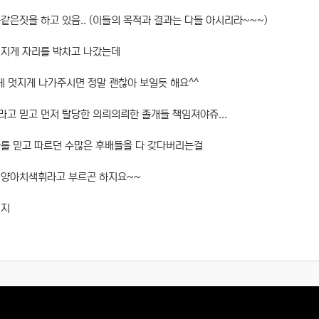
같은짓을 하고 있음.. (이들의 목적과 결과는 다들 아시리라~~~)
멋지게 자리를 박차고 나갔는데
 멋지게 나가주시면 정말 괜찮아 보일듯 해요^^
고 믿고 먼저 탈당한 의릐의릐한 졸개들 책임져야쥬...
를 믿고 따르던 수많은 후배들을 다 갖다버리는걸
 양아치색휘라고 부르곤 하지요~~
되지