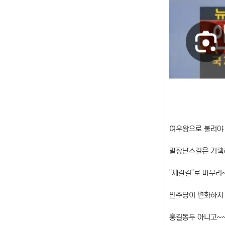
여우왕으로 불러야
말장난스킬은 기뤡
"제갈길"로 마무리
민주당이 변화하지 
홍길동두 아니고~~