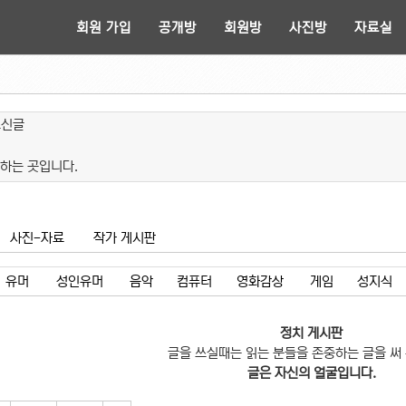
회원 가입
공개방
회원방
사진방
자료실
쓰신글
하는 곳입니다.
사진-자료
작가 게시판
유머
성인유머
음악
컴퓨터
영화감상
게임
성지식
정치 게시판
글을 쓰실때는 읽는 분들을 존중하는 글을 써
글은 자신의 얼굴입니다.