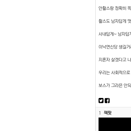
안촬스랑 정확히 똑
촬스도 남자답게 
사내답게~ 남자답게
이낙연신당 생길거라
지혼자 살겠다고 나
우리는 사회적으로
보스가 그라믄 안
1
잭팟