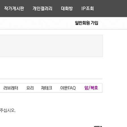
작가게시판
개인갤러리
대화방
IP조회
일반회원 가입
러브레터
요리
재테크
야문FAQ
암/복호
 주십시오.