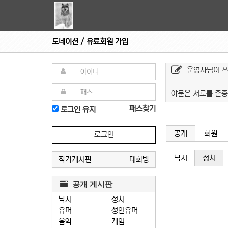
도네이션 / 유료회원 가입
운영자님이 
야문은 서로를 존중
패스찾기
로그인 유지
공개
회원
로그인
낙서
정치
작가게시판
대화방
공개 게시판
낙서
정치
유머
성인유머
음악
게임