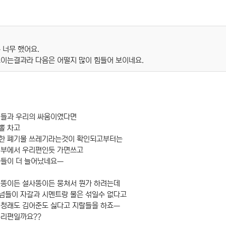
 너무 했어요.
이는결과라 다음은 어떨지 많이 힘들어 보이네요.
기들과 우리의 싸움이였다면
뽈 차고
한 폐기물 쓰레기라는것이 확인되고부터는
내부에서 우리편인듯 가면쓰고
속들이 더 늘어났네요ㅡ
된똥이든 설사똥이든 뭉쳐서 뭔가 하려는데
넘들이 자갈과 시멘트랑 물은 섞일수 없다고
정청래도 김어준도 싫다고 지랄들을 하죠ㅡ
우리편일까요??