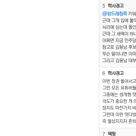
5
학사경고
@
앙드레침묵
키워
근데 그게 입에 
뇌리에 심는데 올인
근데 그 세력이 하
어쩌면 지금 민주당
참고로 김용남 후
무슨 말이냐면 이미
그리고 김용남 대부
6
학사경고
이번 정권 들어서
그런 모든 유튜버들
그중에는 생계형 떳
의도가 중요한 게 
정치도 마찬가지 
그런데 이런 떳다
즉 열성지지자 흔히
7
잭팟