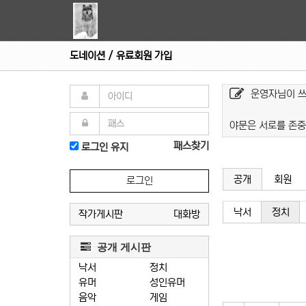
도네이션 / 유료회원 가입
운영자님이 
야문은 서로를 존중
패스찾기
로그인 유지
공개
회원
로그인
낙서
정치
작가게시판
대화방
공개 게시판
낙서
정치
유머
성인유머
음악
게임