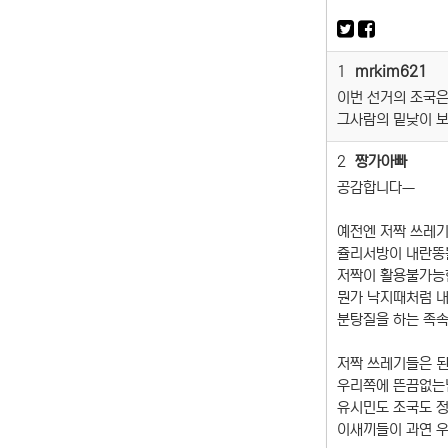
1
mrkim621
이번 선거의 조국은
그사람의 밑낮이 보
2
짱가아빠
공감합니다ㅡ
예전엔 저짝 쓰레
쥴리서방이 내란똥
저짝이 활용불가능
뭔가 낙지때처럼 
분탕질을 하는 족
저짝 쓰레기들은 
우리쪽에 뜬끔없는
유시민도 조국도 
이새끼들이 과연 