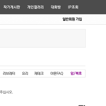
작가게시판
개인갤러리
대화방
IP조회
일반회원 가입
러브레터
요리
재테크
야문FAQ
암/복호
 주십시오.