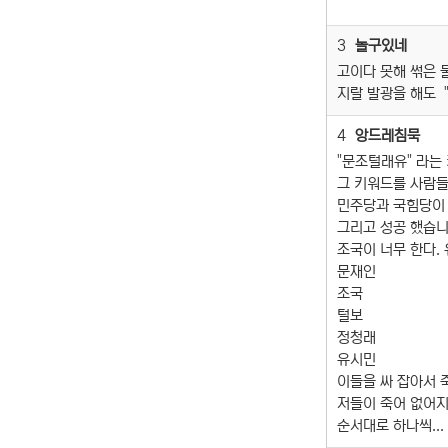
3
놀구있네
고이다 못해 썪은 
지랄 발광을 해도 
4
앙드레침묵
"문조털래유" 라는 
그 키워드를 사람들
민주당과 국힘당이 
그리고 성공 했습니
조국이 너무 한다.
문재인
조국
털보
정청래
유시민
이들을 싸 잡아서 죽
저들이 죽어 없어지
순서대로 하나씩...