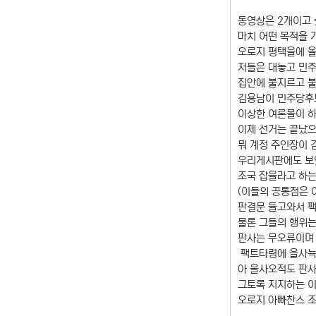
동영상은 2개이고 
마치 어떤 목적을 
오로지 평택을에 올
저들은 대놓고 민주
집안에 불지르고 
김용남이 민주당후
이상한 여론몰이 하
이제 선거는 끝났으
뭐 계정 주인장이
우리게시판에도 보
조국 잡을라고 하는
(이들의 공통점은 
판결문 들고와서 
물론 그들의 행위는
판사는 무오류이며
팩트타령에 을사늑
아 을사오적도 판
그토록 지지하는 이
오로지 아빠찬스 