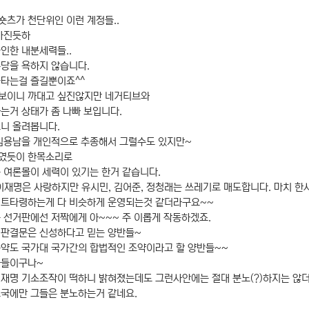
숏츠가 천단위인 이런 계정들..
가진듯하
인한 내분세력들..
당을 욕하지 않습니다.
불타는걸 즐길뿐이죠^^
보이니 까대고 싶진않지만 네거티브와
는거 상태가 좀 나빠 보입니다.
니 올려봅니다.
 김용남을 개인적으로 추종해서 그럴수도 있지만~
였듯이 한목소리로
 여론몰이 세력이 있기는 한거 같습니다.
이재명은 사랑하지만 유시민, 김어준, 정청래는 쓰레기로 매도합니다. 마치 한
팩트타령하는게 다 비슷하게 운영되는것 같더라구요~~
 선거판에선 저짝에게 아~~~ 주 이롭게 작동하겠죠.
 판결문은 신성하다고 믿는 양반들~
약도 국가대 국가간의 합법적인 조약이라고 할 양반들~~
사들이구나~
재명 기소조작이 떡하니 밝혀졌는데도 그런사안에는 절대 분노(?)하지는 않더
조국에만 그들은 분노하는거 같네요.