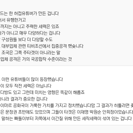
드는 한 허접유튜버가 만든 겁니다
붙어서 유행한거고
까지는 아니고 주력한 세력은 있죠
나가 아니고 매우 다양하다는 겁니다
 구성원들 보다 더 다양할 수도
보 대부업체 관련 티비조선에서 집중공격 했슺니다
 조국은 그쪽 주타겟이 아니라는 말
업체 공격은 거의 국공합작 수준이라는 것
고 이런 유튜버들이 많이 등장했습니다
이 모두 작전 세력은 아닙니다
다방도 있고 그런데 미치는 영향은 똑같이 해롭죠
아니라 결과가 중요한 겁니다
바이마르 공화국이 거룩한 가치를 가지고 정치했습니다맘 그 결과가 히틀러면 
방은 문정권 초반에도 있었으며 그들이 타겟은 이재명 박원순 안희정이었습니
 말하는 빠돌이부터 저쪽에서 이간질 위해 만든 세작세력이 섞여 있는 겁니다