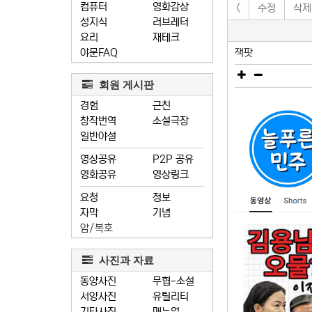
컴퓨터
영화감상
<
수정
삭제
성지식
러브레터
요리
재테크
야문FAQ
잭팟
회원 게시판
경험
근친
창작번역
소설극장
일반야설
영상공유
P2P 공유
영화공유
영상링크
요청
정보
자막
기념
암/복호
사진과 자료
동양사진
무협-소설
서양사진
유틸리티
기타사진
매뉴얼