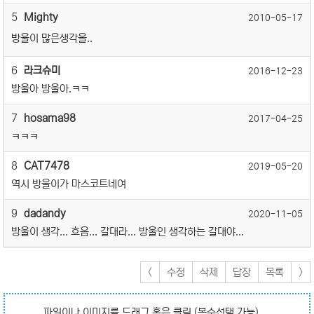
5
Mighty
2010-05-17
방울이 많은생각을..
6
라크슈미
2016-12-23
방울아 방울아.ㅋㅋ
7
hosama98
2017-04-25
ㅋㅋㅋ
8
CAT7478
2019-05-20
역시 방울이가 마스코트네여
9
dadandy
2020-11-05
방울이 생각... 흐음... 갈대라... 방울인 생각하는 갈대야...
<
수정
삭제
답장
목록
>
파일이나 이미지를 드래그 혹은 클릭 (복수선택 가능).