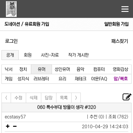
Tog
nav
도네이션 / 유료회원 가입
일반회원 가입
로그인
패스찾기
공개
회원
사진-자료
작가 게시판
낙서
정치
유머
성인유머
음악
컴퓨터
영화감상
게임
성지식
러브레터
요리
재테크
야문FAQ
암/복호
<
수정
삭제
답장
목록
>
060 특수부대 방울이 생각 #320
ecstasy57
| 추천 (0) | 조회 (762)
2010-04-29 14:24:03