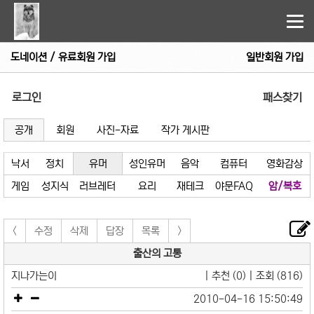
Tog
nav
도네이션 / 유료회원 가입
일반회원 가입
로그인
패스찾기
공개
회원
사진-자료
작가 게시판
낙서
정치
유머
성인유머
음악
컴퓨터
영화감상
게임
성지식
러브레터
요리
재테크
야문FAQ
암/복호
<
수정
삭제
답장
목록
>
출산의 고통
지나가는이
| 추천 (0) | 조회 (816)
2010-04-16 15:50:49