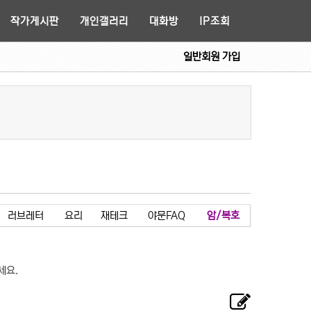
작가게시판
개인갤러리
대화방
IP조회
일반회원 가입
러브레터
요리
재테크
야문FAQ
암/복호
세요.