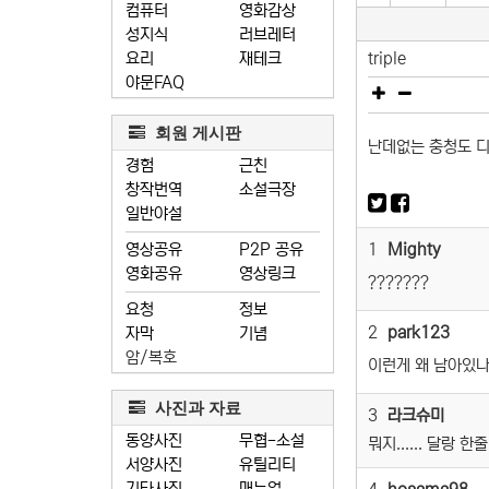
컴퓨터
영화감상
성지식
러브레터
요리
재테크
triple
야문FAQ
회원 게시판
난데없는 충청도 디스
경험
근친
창작번역
소설극장
일반야설
영상공유
P2P 공유
1
Mighty
영화공유
영상링크
???????
요청
정보
2
park123
자막
기념
암/복호
이런게 왜 남아있나.
사진과 자료
3
라크슈미
동양사진
무협-소설
뭐지...... 달랑 한줄
서양사진
유틸리티
기타사진
매뉴얼