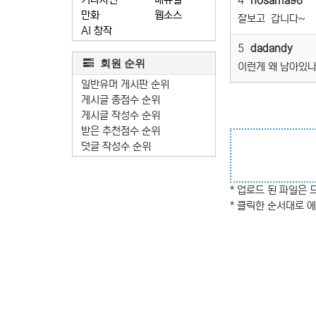
4
hosama98
만화
웹소스
잘보고 갑니다~
AI 창작
5
dadandy
회원 순위
이런게 왜 남아있나.
일반유머 게시판 순위
게시글 총점수 순위
게시글 작성수 순위
받은 추천점수 순위
덧글 작성수 순위
* 업로드 된 파일은 
* 클릭한 순서대로 에