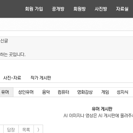
회원 가입
공개방
회원방
사진방
자료실
쓰신글
하는 곳입니다.
사진-자료
작가 게시판
유머
성인유머
음악
컴퓨터
영화감상
게임
성지식
유머 게시판
AI 이미지나 영상은 AI 게시판에 올려주
답장
목록
>