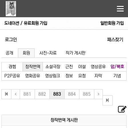
Tog
nav
도네이션 / 유료회원 가입
일반회원 가입
로그인
패스찾기
공개
회원
사진-자료
작가 게시판
경험
창작번역
소설극장
근친
야설
영상공유
암/복호
P2P공유
영화공유
영상링크
정보
요청
자막
기념
881
882
883
884
885
창작번역 게시판