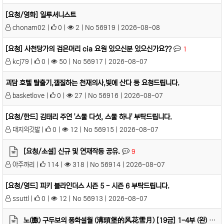
[요청/영화] 일루셔니스트
chonam02 |
0 |
2 | No 56919 | 2026-08-08
[요청] 사천당가의 검은머리 cia 요원 있으신분 있으신가요??
1
kcj79 |
0 |
50 | No 56917 | 2026-08-07
괴담 호텔 탈출기,갤질하는 천재의사,빛에 산다 등 요청드립니다.
basketlove |
0 |
27 | No 56916 | 2026-08-07
[요청/한드] 김태리 주연 '스물 다섯, 스물 하나' 부탁드립니다.
대지의깃발 |
0 |
12 | No 56915 | 2026-08-07
[요청/소설] 신규 및 연재작등 공유.
9
아주까리 |
114 |
318 | No 56914 | 2026-08-07
[요청/영드] 피키 블라인더스 시즌 5 - 시즌 6 부탁드립니다.
ssuttl |
0 |
12 | No 56913 | 2026-08-07
노(嫐) 구두보의 풍화설월 (溝頭堡的风花雪月) [19금] 1-4부 (완)
1