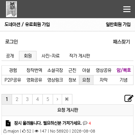
Tog
nav
도네이션 / 유료회원 가입
일반회원 가입
로그인
패스찾기
공개
회원
사진-자료
작가 게시판
경험
창작번역
소설극장
근친
야설
영상공유
암/복호
P2P공유
영화공유
영상링크
정보
요청
자막
기념
1
2
3
4
5
요청 게시판
잠시 올려둡니다. 필요하신분 가져가세요.
4
majon |
52 |
147 | No 56920 | 2026-08-08