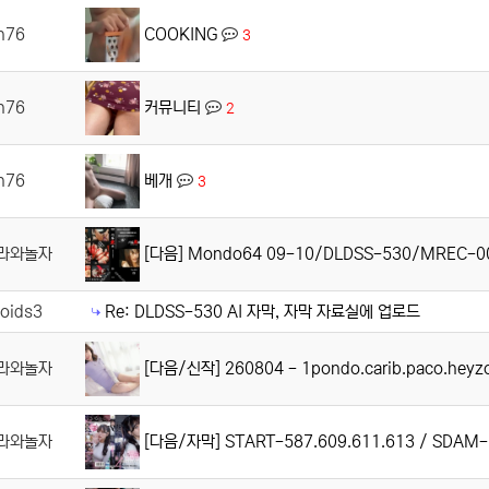
COOKING
n76
3
커뮤니티
n76
2
베개
n76
3
[다음] Mondo64 09-10/DLDSS-530/MREC-00
라와놀자
oids3
Re: DLDSS-530 AI 자막, 자막 자료실에 업로드
[다음/신작] 260804 - 1pondo.carib.paco.hey
라와놀자
[다음/자막] START-587.609.611.613 / SDAM
라와놀자