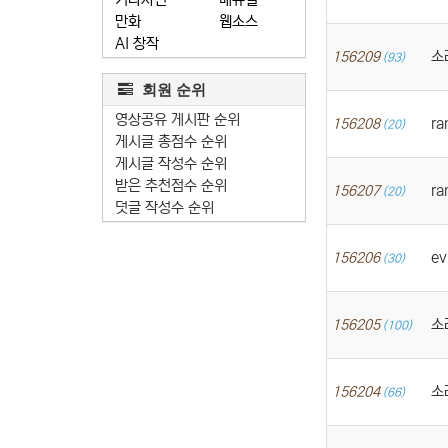
만화
웹소스
AI 창작
소
156209
(93)
회원 순위
영상공유 게시판 순위
ra
156208
(20)
게시글 총점수 순위
게시글 작성수 순위
받은 추천점수 순위
ra
156207
(20)
덧글 작성수 순위
ev
156206
(30)
소
156205
(100)
소
156204
(66)