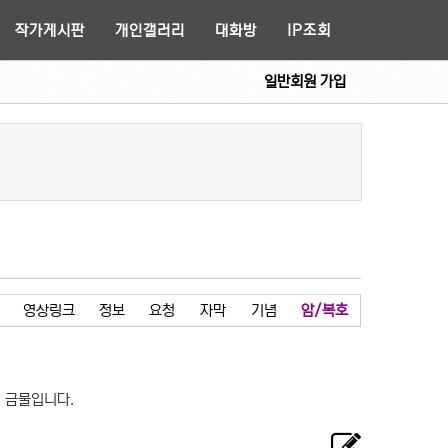
작가게시판
개인갤러리
대화방
IP조회
일반회원 가입
영상링크
정보
요청
자막
기념
암/복호
 금물입니다.