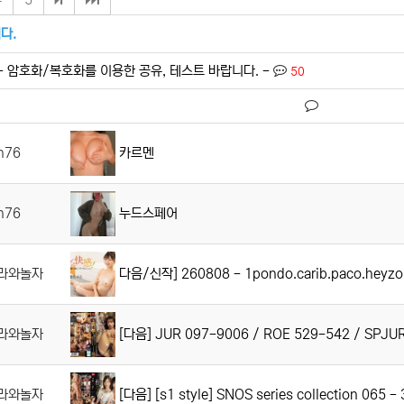
다.
- 암호화/복호화를 이용한 공유, 테스트 바랍니다. -
50
카르멘
n76
누드스페어
n76
다음/신작] 260808 - 1pondo.carib.paco.heyz
라와놀자
[다음] JUR 097-9006 / ROE 529-542 / SPJU
라와놀자
[다음] [s1 style] SNOS series collection 065 -
라와놀자