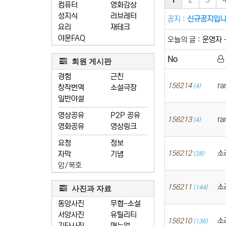
컴퓨터
영화감상
성지식
러브레터
공지 :
신규공지입니
요리
재테크
야문FAQ
오늘의 글 :
운영자 
No
회원 게시판
경험
근친
ra
156214
(4)
창작번역
소설극장
일반야설
영상공유
P2P 공유
ra
156213
(4)
영화공유
영상링크
요청
정보
소
156212
자막
기념
(28)
암/복호
소
156211
사진과 자료
(144)
동양사진
무협-소설
서양사진
유틸리티
소
156210
(136)
기타사진
매뉴얼