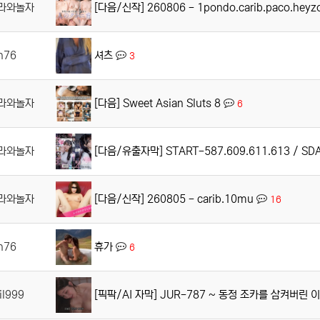
[다음/신작] 260806 - 1pondo.carib.paco.hey
라와놀자
셔츠
n76
3
[다음] Sweet Asian Sluts 8
라와놀자
6
[다음/유출자막] START-587.609.611.613 / SD
라와놀자
[다음/신작] 260805 - carib.10mu
라와놀자
16
휴가
n76
6
[픽팍/AI 자막] JUR-787 ~ 동정 조카를 삼켜버린
il999