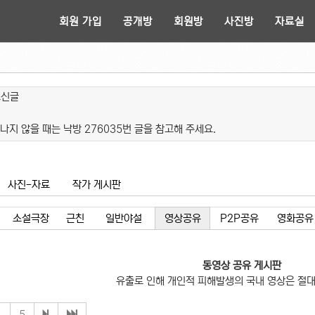
회원 가입
공개방
회원방
사진방
자료실
쓰신글
나지 않을 때는 낙방 276035번 글을 참고해 주세요.
사진-자료
작가 게시판
소설극장
근친
일반야설
영상공유
P2P공유
영화공유
동영상 공유 게시판
유출로 인해 개인적 피해발생의 국내 영상은 절대
4
5