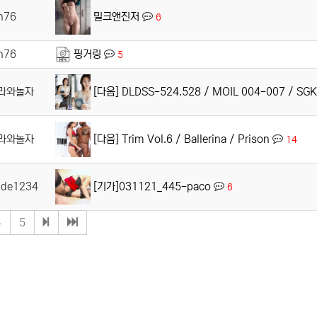
밀크앤진저
n76
6
n76
핑거링
5
[다음] DLDSS-524.528 / MOIL 004-007 / SGK
라와놀자
[다음] Trim Vol.6 / Ballerina / Prison
라와놀자
14
[기가]031121_445-paco
mde1234
6
4
5