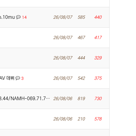
zo.10mu
26/08/07
585
440
14
26/08/07
467
417
26/08/07
444
329
 AV 데뷔
26/08/07
542
375
3
MH-069.71.72/YOCH-034
26/08/06
819
730
12
26/08/06
210
578