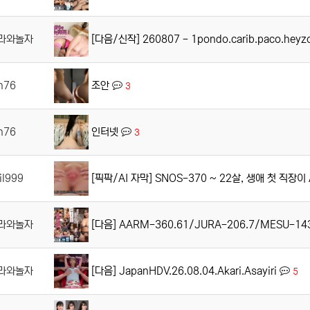
[다음/신작] 260807 - 1pondo.carib.paco.hey
라와놀자
조안
n76
3
인터넷
n76
3
[픽팍/AI 자막] SNOS-370 ~ 22살, 생애 첫 직장이
il999
[다음] AARM-360.61/JURA-206.7/MESU-143.44/NA
라와놀자
[다음] JapanHDV.26.08.04.Akari.Asayiri
라와놀자
5