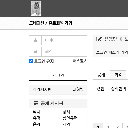
도네이션 / 유료회원 가입
운영자님이 
로그인 패스가 기억
패스찾기
로그인 유지
공개
회원
로그인
경험
창작번역
작가게시판
대화방
공개 게시판
낙서
정치
유머
성인유머
음악
게임
1
2
3