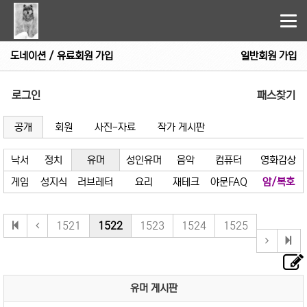
Tog
nav
도네이션 / 유료회원 가입
일반회원 가입
로그인
패스찾기
공개
회원
사진-자료
작가 게시판
낙서
정치
유머
성인유머
음악
컴퓨터
영화감상
게임
성지식
러브레터
요리
재테크
야문FAQ
암/복호
1521
1522
1523
1524
1525
유머 게시판